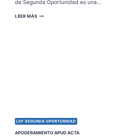
de Segunda Oportunidad es una…
D
LEER MÁS
E
U
D
A
P
U
B
L
I
C
A
E
N
L
A
L
LEY SEGUNDA OPORTUNIDAD
E
Y
APODERAMIENTO APUD ACTA
D