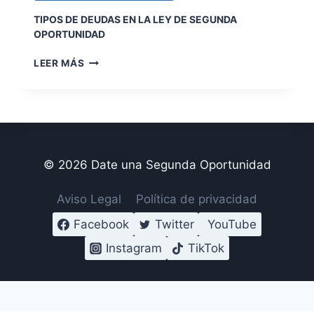
TIPOS DE DEUDAS EN LA LEY DE SEGUNDA
OPORTUNIDAD
T
LEER MÁS
I
P
O
S
D
E
D
© 2026 Date una Segunda Oportunidad
E
U
Aviso Legal
Política de privacidad
D
A
Facebook
Twitter
YouTube
S
Instagram
TikTok
E
N
L
A
L