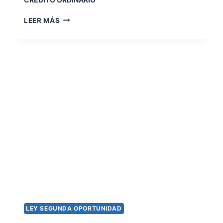
C
LEER MÁS
R
É
D
I
T
O
O
R
D
I
N
A
R
I
O
LEY SEGUNDA OPORTUNIDAD