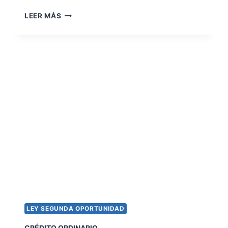
C
LEER MÁS
R
É
D
I
T
O
S
U
B
O
R
D
I
N
A
D
O
LEY SEGUNDA OPORTUNIDAD
CRÉDITO ORDINARIO